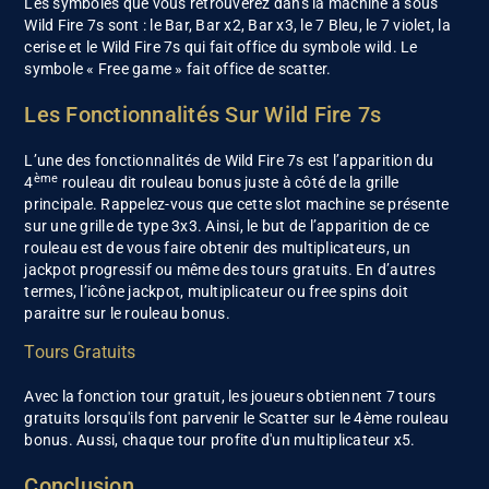
Les symboles que vous retrouverez dans la machine à sous
Wild Fire 7s sont : le Bar, Bar x2, Bar x3, le 7 Bleu, le 7 violet, la
cerise et le Wild Fire 7s qui fait office du symbole wild. Le
symbole « Free game » fait office de scatter.
Les Fonctionnalités Sur Wild Fire 7s
L’une des fonctionnalités de Wild Fire 7s est l’apparition du
ème
4
rouleau dit rouleau bonus juste à côté de la grille
principale. Rappelez-vous que cette slot machine se présente
sur une grille de type 3x3. Ainsi, le but de l’apparition de ce
rouleau est de vous faire obtenir des multiplicateurs, un
jackpot progressif ou même des tours gratuits. En d’autres
termes, l’icône jackpot, multiplicateur ou free spins doit
paraitre sur le rouleau bonus.
Tours Gratuits
Avec la fonction tour gratuit, les joueurs obtiennent 7 tours
gratuits lorsqu'ils font parvenir le Scatter sur le 4ème rouleau
bonus. Aussi, chaque tour profite d'un multiplicateur x5.
Conclusion