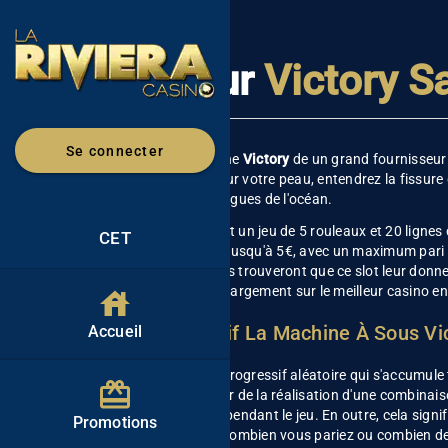
Jouez Sur
Victory S
Se connecter
La machine à sous en ligne
Victory
de un grand fournisseur 
sentirez la brise marine sur votre peau, entendrez la fissure
montée et la chute des vagues de l'océan.
Le slot en ligne
Victory
est un jeu de 5 rouleaux et 20 ligne
CET
seulement 1 cent et vont jusqu'à 5€, avec un maximum pari 
même les joueurs avancés trouveront que ce slot leur donne le
sans dépôt et sans téléchargement sur le meilleur casino en 
house
Jackpot Progressif La Machine À Sous Vi
Accueil
Victory offre un jackpot progressif aléatoire qui s'accumule t
redeem
devez jamais vous soucier de la réalisation d'une combinaiso
aléatoire à tout moment pendant le jeu. En outre, cela signifi
Promotions
être gagné, peu importe combien vous pariez ou combien de 