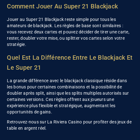
Comment Jouer Au Super 21 Blackjack
Jouer au Super 21 Blackjack reste simple pour tous les
amateurs de blackjack. Les règles de base sont similaires :
vous recevez deux cartes et pouvez décider de tirer une carte,
rester, doubler votre mise, ou splitter vos cartes selon votre
stratégie.
Quel Est La Différence Entre Le Blackjack Et
Le Super 21
La grande différence avec le blackjack classique réside dans
les bonus pour certaines combinaisons et la possibilité de
doubler après split, ainsi que les splits multiples autorisés sur
certaines versions. Ces règles offrent aux joueurs une
expérience plus flexible et stratégique, augmentant les
opportunités de gains.
Retrouvez-nous sur La Riviera Casino pour profiter des jeux de
table en argent réel.