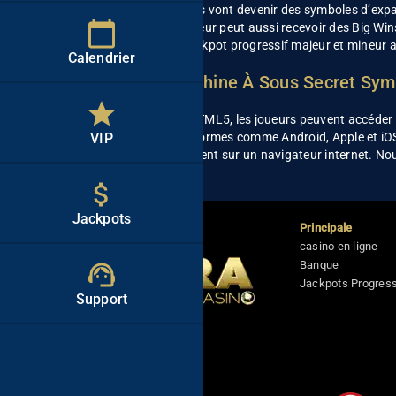
bonus, les symboles wilds vont devenir des symboles d’expans
calendar_today
manière aléatoire. Le joueur peut aussi recevoir des Big Wi
Symbol offre aussi un jackpot progressif majeur et mineur al
Calendrier
Jouez Sur La Machine À Sous Secret Sym
star
Grace à la technologie HTML5, les joueurs peuvent accéder 
VIP
accessible sur des plateformes comme Android, Apple et iOS
téléchargement directement sur un navigateur internet. Nous
attach_money
Jackpots
Principale
casino en ligne
Banque
support_agent
Jackpots Progress
Support