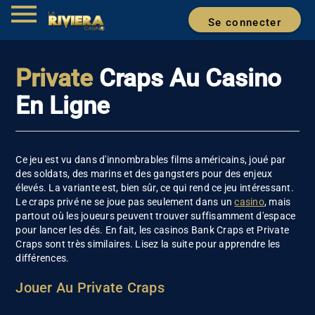
menu
Se connecter
Private
Craps Au Casino
En Ligne
Ce jeu est vu dans d'innombrables films américains, joué par
des soldats, des marins et des gangsters pour des enjeux
élevés. La variante est, bien sûr, ce qui rend ce jeu intéressant.
Le craps privé ne se joue pas seulement dans un
casino
, mais
partout où les joueurs peuvent trouver suffisamment d'espace
pour lancer les dés. En fait, les casinos Bank Craps et Private
Craps sont très similaires. Lisez la suite pour apprendre les
différences.
Jouer Au Private Craps