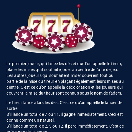
Le premier joueur, qui lance les dés et que l'on appelle le tireur,
place les mises qu'il souhaite jouer au centre de l'aire de jeu.
Les autres joueurs qui souhaitent miser couvrent tout ou
partie de la mise du tireur en plaçant également leurs mises au
centre. C'est ce qu'on appelle la décoloration et les joueurs qui
couvrent la mise du tireur sont connus sous le nom de faders.
Le tireur lance alors les dés. C'est ce qu'on appelle le lancer de
sortie.
S'il lance un total de 7 ou 11, il gagne immédiatement. Ceci est
connu comme un naturel.
S'il lance un total de 2, 3 ou 12, il perd immédiatement. C'est ce