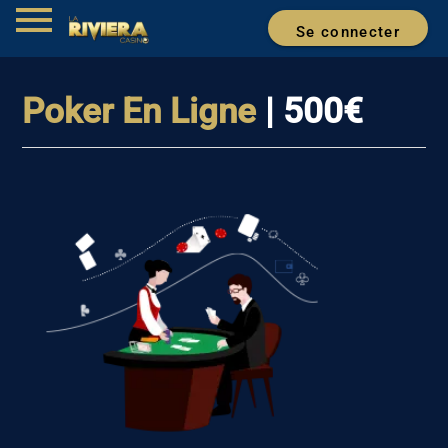
menu
Se connecter
Poker En Ligne
| 500€