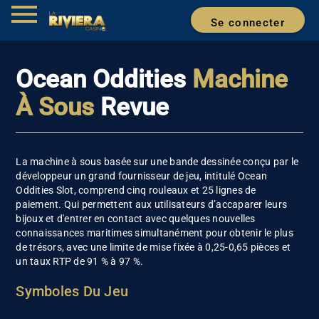
menu
Se connecter
Ocean Oddities
Machine
À Sous
Revue
La machine à sous basée sur une bande dessinée conçu par le
développeur un grand fournisseur de jeu, intitulé Ocean
Oddities Slot, comprend cinq rouleaux et 25 lignes de
paiement. Qui permettent aux utilisateurs d’accaparer leurs
bijoux et d'entrer en contact avec quelques nouvelles
connaissances maritimes simultanément pour obtenir le plus
de trésors, avec une limite de mise fixée à 0,25-0,65 pièces et
un taux RTP de 91 % à 97 %.
Symboles Du Jeu