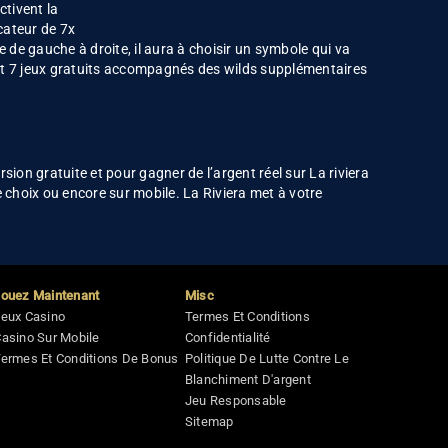
ctivent la
cateur de 7x
 de gauche à droite, il aura à choisir un symbole qui va
nt 7 jeux gratuits accompagnés des wilds supplémentaires
ion gratuite et pour gagner de l’argent réel sur La riviera
e choix ou encore sur mobile. La Riviera met à votre
ouez Maintenant
Misc
eux Casino
Termes Et Conditions
asino Sur Mobile
Confidentialité
ermes Et Conditions De Bonus
Politique De Lutte Contre Le
Blanchiment D'argent
Jeu Responsable
Sitemap