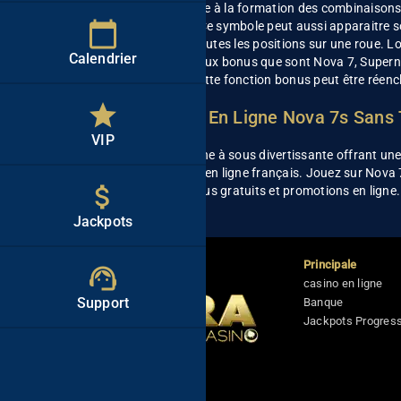
symbole joker et contribue à la formation des combinaisons
calendar_today
fonction « Solar Flare ». Ce symbole peut aussi apparaitre
en expansion couvrant toutes les positions sur une roue. Lor
Calendrier
dévoiler l’un des quatre jeux bonus que sont Nova 7, Supe
et des multiplicateurs. Cette fonction bonus peut être réenc
star
Jouez Sur Le Slot En Ligne Nova 7s Sans
VIP
Nova 7s reste une machine à sous divertissante offrant une e
casino, le meilleur casino en ligne français. Jouez sur Nova
attach_money
disposition plusieurs bonus gratuits et promotions en ligne.
Jackpots
Principale
support_agent
casino en ligne
Support
Banque
Jackpots Progress