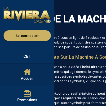
REVUE DE LA MACH
Se connecter
Lion's Lair
est une machine à sous en ligne de 5 rouleaux et 
comprend des symboles Wild de substitution, des scatters g
casino
met à disposition de ses joueurs de casino de la Fran
CET
Symboles Gagnants Sur La Machine À Sous
Les symboles sur la machine à sous vidéo
Lion's Lair
tourne
house
lion - le roi de la jungle lui-même qui agit comme le symbole 
une empreinte de lion. Il y a aussi des symboles de cartes c
Accueil
de créativité en ce qui concerne ces symboles, vu que nous
jeu.
redeem
Lion's Lair
possède un jackpot progressif aléatoire qui peut
jackpot sont ajoutés aux gains réguliers du jeu. Le lion joue
Promotions
se substituer à n'importe quel autre symbole pour former 