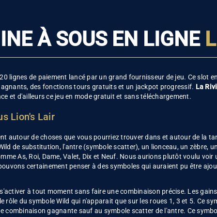
INE À SOUS EN LIGNE
L
20 lignes de paiement lancé par un grand fournisseur de jeu. Ce slot en
agnants, des fonctions tours gratuits et un jackpot progressif.
La Riv
ce et d'ailleurs ce jeu en mode gratuit et sans téléchargement.
 Lion's Lair
nt autour de choses que vous pourriez trouver dans et autour de la tan
Wild de substitution, l'antre (symbole scatter), un lionceau, un zèbre, un
omme As, Roi, Dame, Valet, Dix et Neuf. Nous aurions plutôt voulu voir
 pouvons certainement penser à des symboles qui auraient pu être ajou
 s'activer à tout moment sans faire une combinaison précise. Les gains
 le rôle du symbole Wild qui n'apparait que sur les roues 1, 3 et 5. Ce s
une combinaison gagnante sauf au symbole scatter de l'antre. Ce symbo