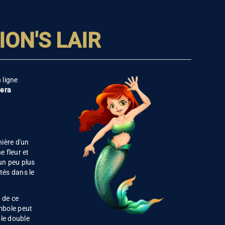
ION'S LAIR
 ligne
iera
ière d'un
e fleur et
 un peu plus
tés dans le
 de ce
ymbole peut
le double