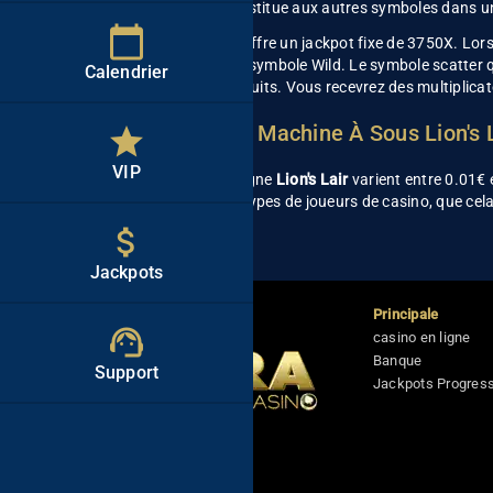
vos gains lorsqu'il se substitue aux autres symboles dans u
calendar_today
Le symbole du lionceau offre un jackpot fixe de 3750X. Lors
lorsqu'il est associé à un symbole Wild. Le symbole scatter q
Calendrier
vous gagnez 12 jeux gratuits. Vous recevrez des multiplicate
Paiements Sur La Machine À Sous Lion's 
star
VIP
Les mises sur le slot en ligne
Lion's Lair
varient entre 0.01€ 
s'adapte bien à tous les types de joueurs de casino, que ce
sur
La Riviera casino
.
attach_money
Jackpots
Principale
support_agent
casino en ligne
Banque
Support
Jackpots Progress