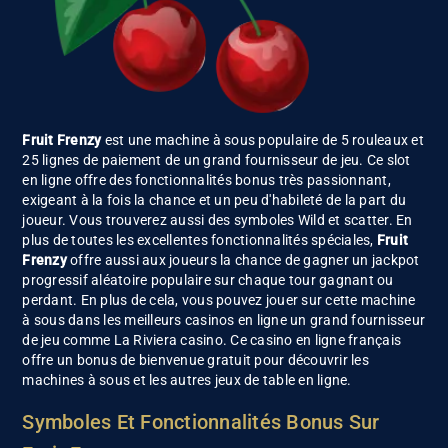
Fruit Frenzy
est une machine à sous populaire de 5 rouleaux et
25 lignes de paiement de un grand fournisseur de jeu. Ce slot
en ligne offre des fonctionnalités bonus très passionnant,
exigeant à la fois la chance et un peu d'habileté de la part du
joueur. Vous trouverez aussi des symboles Wild et scatter. En
plus de toutes les excellentes fonctionnalités spéciales,
Fruit
Frenzy
offre aussi aux joueurs la chance de gagner un jackpot
progressif aléatoire populaire sur chaque tour gagnant ou
perdant. En plus de cela, vous pouvez jouer sur cette machine
à sous dans les meilleurs casinos en ligne un grand fournisseur
de jeu comme La Riviera casino. Ce casino en ligne français
offre un bonus de bienvenue gratuit pour découvrir les
machines à sous et les autres jeux de table en ligne.
Symboles Et Fonctionnalités Bonus Sur