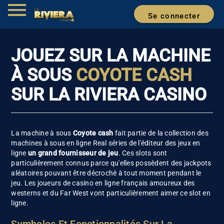
menu
Se connecter
JOUEZ SUR LA MACHINE
À SOUS
COYOTE CASH
SUR LA RIVIERA CASINO
La machine à sous
Coyote cash
fait partie de la collection des
machines à sous en ligne Real séries de l'éditeur des jeux en
ligne
un grand fournisseur de jeu
. Ces slots sont
particulièrement connus parce qu'elles possèdent des jackpots
aléatoires pouvant être décroché à tout moment pendant le
jeu. Les joueurs de casino en ligne français amoureux des
westerns et du Far West vont particulièrement aimer ce slot en
ligne.